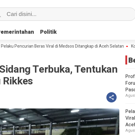
Pemerintahan
Pemerintahan
Politik
Politik
Pencurian Beras Viral di Medsos Ditangkap di Aceh Selatan
Komisi III
B
 Sidang Terbuka, Tentukan
Prof
 Rikkes
For
Pas
Agust
Pela
Vira
Ace
Agust