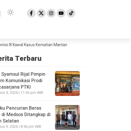
 Kawal Kasus Kematian Mantan Istri Anggota Polri
Titik Api Terus Berul
erita Terbaru
 Syamsul Rijal Pimpin
um Komunikasi Prodi
casarjana PTKI
us 9, 2026 | 11:36 pm WIB
ku Pencurian Beras
l di Medsos Ditangkap di
h Selatan
us 9, 2026 | 8:56 pm WIB