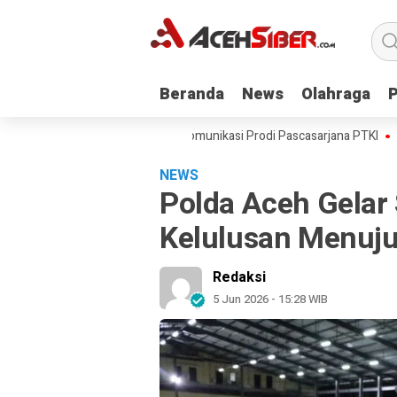
Beranda
Beranda
News
News
Olahraga
Olahraga
msul Rijal Pimpin Forum Komunikasi Prodi Pascasarjana PTKI
Pelaku 
NEWS
Polda Aceh Gelar
Kelulusan Menuju
Redaksi
5 Jun 2026 - 15:28 WIB