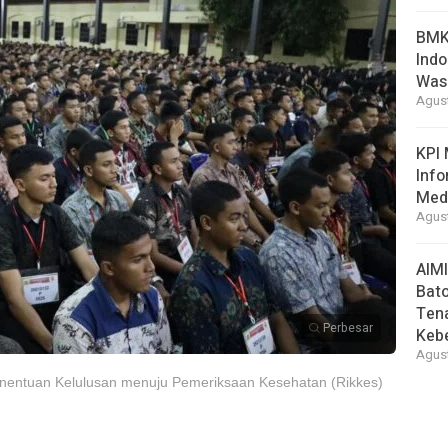
BMKG
Indo
Was
Agust
KPI 
Info
Med
Agust
AIM
Bato
Ten
Perbesar
Keb
Agust
nentuan Kelulusan menuju Pemeriksaan Kesehatan (Rikkes)